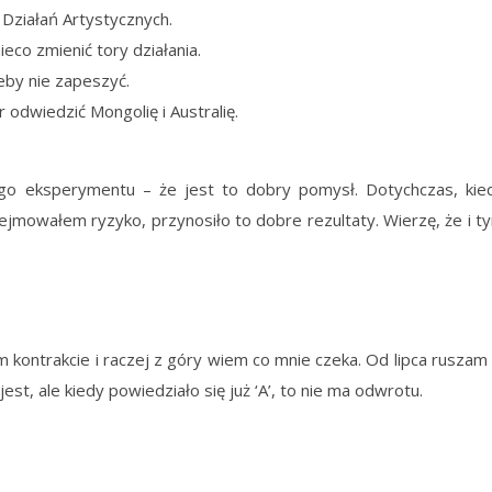
Działań Artystycznych.
ieco zmienić tory działania.
eby nie zapeszyć.
dwiedzić Mongolię i Australię.
o eksperymentu – że jest to dobry pomysł. Dotychczas, kie
ejmowałem ryzyko, przynosiło to dobre rezultaty. Wierzę, że i t
m kontrakcie i raczej z góry wiem co mnie czeka. Od lipca ruszam
st, ale kiedy powiedziało się już ‘A’, to nie ma odwrotu.