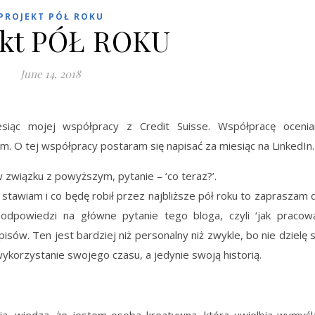
PROJEKT PÓŁ ROKU
ekt PÓŁ ROKU
June 14, 2018
esiąc mojej współpracy z Credit Suisse. Współpracę oceni
ym. O tej współpracy postaram się napisać za miesiąc na LinkedIn.
związku z powyższym, pytanie – ‘co teraz?’.
ą stawiam i co będę robił przez najbliższe pół roku to zapraszam 
ię odpowiedzi na główne pytanie tego bloga, czyli ‘jak pracow
sów. Ten jest bardziej niż personalny niż zwykle, bo nie dzielę s
orzystanie swojego czasu, a jedynie swoją historią.
ją, wiedzą, że jestem osobą kreatywną, która uwielbia wymyśl