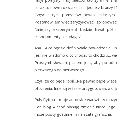
coraz to nowe rozwiązania – jedne z branży IT
Część z tych pomysłów pewnie zdarzyło
Postanowiłem więc zaryzykować i spróbować zr
Niniejszy eksperyment będzie trwał pół ro
eksperymenty się udają :/
Aha… A co będzie definiowało powodzenie lu
Jeśli nie wiadomo o co chodzi, to chodzi o… w
Prostymi słowami planem jest, aby po pół 
pierwszego do pierwszego.
Czyli, że co będę robił…Na pewno będę więce
otoczeniu. Inne są w fazie przygotowań, a o j
Puls Rytmu – moje autorskie warsztaty muzycz
Ten blog – choć planuję zmienić nieco jego
może posty gościnne i inna szata graficzna.