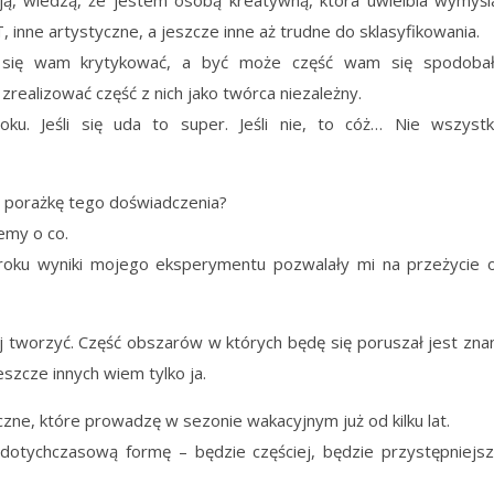
, inne artystyczne, a jeszcze inne aż trudne do sklasyfikowania.
 się wam krytykować, a być może część wam się spodobał
ealizować część z nich jako twórca niezależny.
ku. Jeśli się uda to super. Jeśli nie, to cóż… Nie wszystk
b porażkę tego doświadczenia?
iemy o co.
roku wyniki mojego eksperymentu pozwalały mi na przeżycie 
j tworzyć. Część obszarów w których będę się poruszał jest zna
eszcze innych wiem tylko ja.
ne, które prowadzę w sezonie wakacyjnym już od kilku lat.
 dotychczasową formę – będzie częściej, będzie przystępniejsz