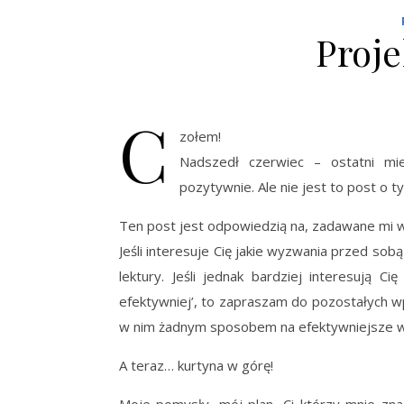
Proj
C
zołem!
Nadszedł czerwiec – ostatni mi
pozytywnie. Ale nie jest to post o t
Ten post jest odpowiedzią na, zadawane mi w 
Jeśli interesuje Cię jakie wyzwania przed sob
lektury. Jeśli jednak bardziej interesują C
efektywniej’, to zapraszam do pozostałych wpi
w nim żadnym sposobem na efektywniejsze wyk
A teraz… kurtyna w górę!
Moje pomysły, mój plan…Ci którzy mnie zna