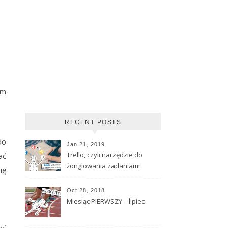
am
RECENT POSTS
do
Jan 21, 2019
Trello, czyli narzędzie do
ać
żonglowania zadaniami
ię
Oct 28, 2018
Miesiąc PIERWSZY – lipiec
ać