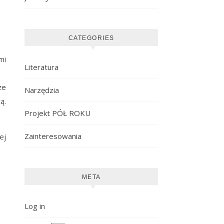
CATEGORIES
mi
Literatura
że
Narzędzia
ą.
Projekt PÓŁ ROKU
Zainteresowania
ej
META
Log in