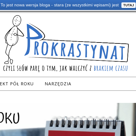
To jest nowa wersja bloga - stara (ze wszystkimi wpisami) jest
TUTAJ
EKT PÓŁ ROKU
NARZĘDZIA