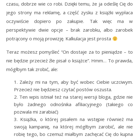
czasu, dobrze wie co robi. Dzięki temu, że ja odeślę Cię do
jego strony ma reklamę, a część zysku z książki wypłaca
oczywiście dopiero po zakupie. Tak więc ma w
perspektywie dwie opcje – brak zarobku, albo zarobek
potrącony o moją prowizję. Kalkulacja jest prosta
Teraz możesz pomyśleć “On dostaje za to pieniądze – to
nie będzie przecież źle pisał o książce”. Hmm… To prawda,
mógłbym tak zrobić, ale:
Zależy mi na tym, aby być wobec Ciebie uczciwym.
Przecież nie będziesz czytać postów oszusta.
Ten wpis istniał też na starej wersji bloga, gdzie nie
było żadnego odnośnika afiliacyjnego (takiego co
pozwala mi zarabiać)
Książka, o której pisałem na wstępie również ma
swoją kampanię, na której mógłbym zarobić, ale nie
robię tego, bo czemuż miałbym zachęcać Cię do kupna