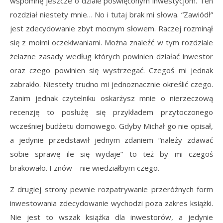
wspomnę jeszcze o dziale poświęconym inwestycjom. Ten
rozdział niestety mnie… No i tutaj brak mi słowa. “Zawiódł”
jest zdecydowanie zbyt mocnym słowem. Raczej rozminął
się z moimi oczekiwaniami. Można znaleźć w tym rozdziale
żelazne zasady według których powinien działać inwestor
oraz czego powinien się wystrzegać. Czegoś mi jednak
zabrakło. Niestety trudno mi jednoznacznie określić czego.
Zanim jednak czytelniku oskarżysz mnie o nierzeczową
recenzję to posłużę się przykładem przytoczonego
wcześniej budżetu domowego. Gdyby Michał go nie opisał,
a jedynie przedstawił jednym zdaniem “należy zdawać
sobie sprawę ile się wydaje” to też by mi czegoś
brakowało. I znów – nie wiedziałbym czego.
Z drugiej strony pewnie rozpatrywanie przeróżnych form
inwestowania zdecydowanie wychodzi poza zakres książki.
Nie jest to wszak książka dla inwestorów, a jedynie