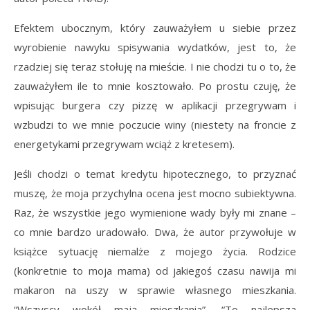
Efektem ubocznym, który zauważyłem u siebie przez
wyrobienie nawyku spisywania wydatków, jest to, że
rzadziej się teraz stołuję na mieście. I nie chodzi tu o to, że
zauważyłem ile to mnie kosztowało. Po prostu czuję, że
wpisując burgera czy pizzę w aplikacji przegrywam i
wzbudzi to we mnie poczucie winy (niestety na froncie z
energetykami przegrywam wciąż z kretesem).
Jeśli chodzi o temat kredytu hipotecznego, to przyznać
muszę, że moja przychylna ocena jest mocno subiektywna.
Raz, że wszystkie jego wymienione wady były mi znane –
co mnie bardzo uradowało. Dwa, że autor przywołuje w
książce sytuację niemalże z mojego życia. Rodzice
(konkretnie to moja mama) od jakiegoś czasu nawija mi
makaron na uszy w sprawie własnego mieszkania.
“Wszyscy wokół mają mieszkania”, “To najlepsza