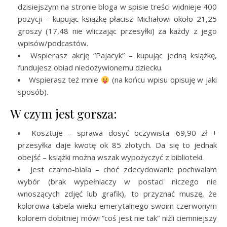
dzisiejszym na stronie bloga w spisie treści widnieje 400
pozycji – kupując książkę płacisz Michałowi około 21,25
groszy (17,48 nie wliczając przesyłki) za każdy z jego
wpisów/podcastów.
Wspierasz akcję “Pajacyk” – kupując jedną książkę,
fundujesz obiad niedożywionemu dziecku.
Wspierasz też mnie
(na końcu wpisu opisuję w jaki
sposób).
W czym jest gorsza:
Kosztuje – sprawa dosyć oczywista. 69,90 zł +
przesyłka daje kwotę ok 85 złotych. Da się to jednak
obejść – książki można wszak wypożyczyć z biblioteki.
Jest czarno-biała – choć zdecydowanie pochwalam
wybór (brak wypełniaczy w postaci niczego nie
wnoszących zdjęć lub grafik), to przyznać muszę, że
kolorowa tabela wieku emerytalnego swoim czerwonym
kolorem dobitniej mówi “coś jest nie tak” niźli ciemniejszy