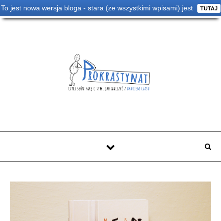
To jest nowa wersja bloga - stara (ze wszystkimi wpisami) jest
TUTAJ