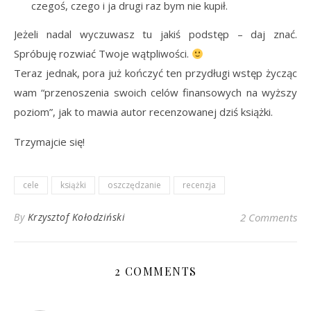
czegoś, czego i ja drugi raz bym nie kupił.
Jeżeli nadal wyczuwasz tu jakiś podstęp – daj znać.
Spróbuję rozwiać Twoje wątpliwości.
Teraz jednak, pora już kończyć ten przydługi wstęp życząc
wam “przenoszenia swoich celów finansowych na wyższy
poziom”, jak to mawia autor recenzowanej dziś książki.
Trzymajcie się!
cele
książki
oszczędzanie
recenzja
By
Krzysztof Kołodziński
2 Comments
2 COMMENTS