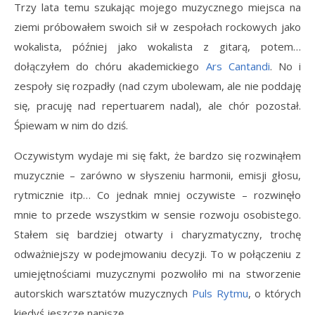
Trzy lata temu szukając mojego muzycznego miejsca na
ziemi próbowałem swoich sił w zespołach rockowych jako
wokalista, później jako wokalista z gitarą, potem…
dołączyłem do chóru akademickiego
Ars Cantandi
. No i
zespoły się rozpadły (nad czym ubolewam, ale nie poddaję
się, pracuję nad repertuarem nadal), ale chór pozostał.
Śpiewam w nim do dziś.
Oczywistym wydaje mi się fakt, że bardzo się rozwinąłem
muzycznie – zarówno w słyszeniu harmonii, emisji głosu,
rytmicznie itp… Co jednak mniej oczywiste – rozwinęło
mnie to przede wszystkim w sensie rozwoju osobistego.
Stałem się bardziej otwarty i charyzmatyczny, trochę
odważniejszy w podejmowaniu decyzji. To w połączeniu z
umiejętnościami muzycznymi pozwoliło mi na stworzenie
autorskich warsztatów muzycznych
Puls Rytmu
, o których
kiedyś jeszcze napiszę.