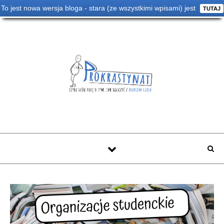
To jest nowa wersja bloga - stara (ze wszystkimi wpisami) jest
TUTAJ