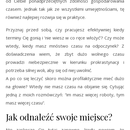
od Ciebie ponadprzeciętnych zdolności gospodarowania
czasem. Jednak tak jak ze wszystkimi umiejętnościami, tę
również najlepiej rozwija się w praktyce.
Przyznaj przed sobą, czy pracujesz efektywniej kiedy
terminy Cię gonią i ‘nie wiesz w co ręce włożyć’? Czy może
wtedy, kiedy masz mnóstwo czasu na odpoczynek? Z
doświadczenia wiem, że zbyt dużo wolnego czasu
prowadzi niebezpiecznie w kierunku prokrastynacji i
potrzeba silnej woli, aby się od niej uwolnić.
A po co się leczyć skoro można profilaktycznie mieć dużo
na głowie? Wtedy nie masz czasu na obijanie się. Cytując
jedną z moich rozmówczyń: “im masz więcej roboty, tym
masz więcej czasu”.
Jak odnaleźć swoje miejsce?
Nie zaskoczę Cię tutaj zapewne, kiedy powiem, że