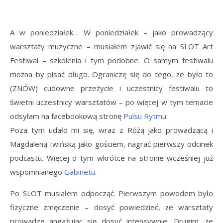
A w poniedziałek… W poniedziałek – jako prowadzący
warsztaty muzyczne – musiałem zjawić się na SLOT Art
Festiwal – szkolenia i tym podobne. O samym festiwalu
można by pisać długo. Ograniczę się do tego, że było to
(ZNÓW) cudowne przeżycie i uczestnicy festiwalu to
świetni uczestnicy warsztatów – po więcej w tym temacie
odsyłam na facebookową stronę
Pulsu Rytmu
.
Poza tym udało mi się, wraz z Różą jako prowadzącą i
Magdaleną Iwińską jako gościem, nagrać pierwszy odcinek
podcastu. Więcej o tym wkrótce na stronie wcześniej już
wspomnianego
Gabinetu
.
Po SLOT musiałem odpocząć. Pierwszym powodem było
fizyczne zmęczenie – dosyć powiedzieć, że warsztaty
prowadzę angażując się dosyć intensywnie. Drugim, że