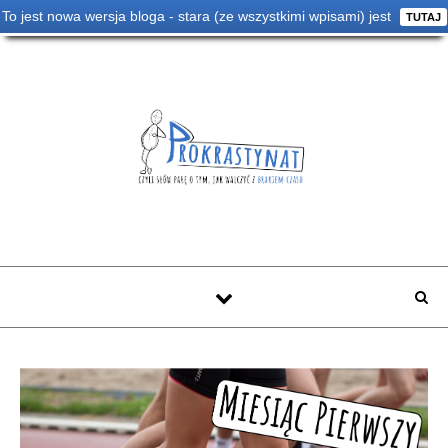
To jest nowa wersja bloga - stara (ze wszystkimi wpisami) jest
TUTAJ